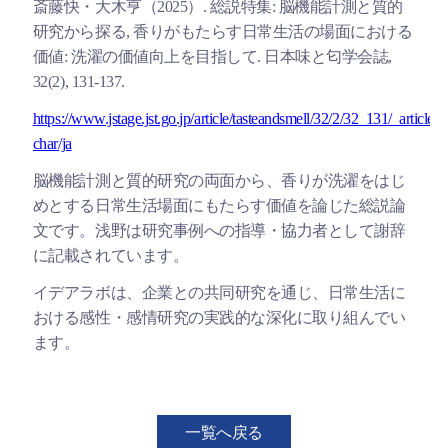
斎藤快・大木亨（2025）. 総説特集: 脳機能計測と質的
研究から探る, 香りがもたらす日常生活の場面における
価値: 洗濯の価値向上を目指して. 日本味と匂学会誌,
32(2), 131-137.
https://www.jstage.jst.go.jp/article/tasteandsmell/32/2/32_131/_article/-
char/ja
脳機能計測と質的研究の両面から、香りが洗濯をはじ
めとする日常生活場面にもたらす価値を論じた総説論
文です。浅野は研究事例への指導・協力者として謝辞
に記載されています。
イデアラボは、企業との共同研究を通じ、日常生活に
おける感性・感情研究の実践的な深化に取り組んでい
ます。
一覧へ戻る