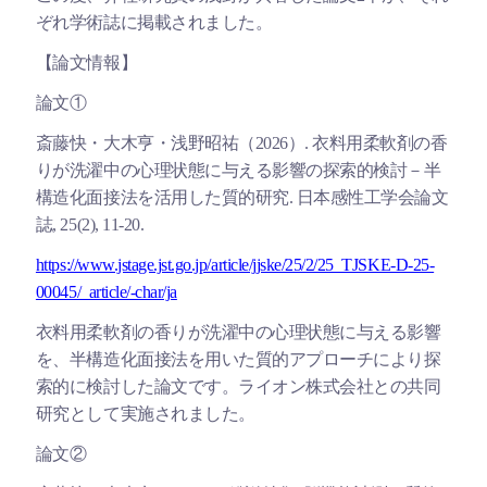
ぞれ学術誌に掲載されました。
【論文情報】
論文①
斎藤快・大木亨・浅野昭祐（2026）. 衣料用柔軟剤の香
りが洗濯中の心理状態に与える影響の探索的検討－半
構造化面接法を活用した質的研究. 日本感性工学会論文
誌, 25(2), 11-20.
https://www.jstage.jst.go.jp/article/jjske/25/2/25_TJSKE-D-25-
00045/_article/-char/ja
衣料用柔軟剤の香りが洗濯中の心理状態に与える影響
を、半構造化面接法を用いた質的アプローチにより探
索的に検討した論文です。ライオン株式会社との共同
研究として実施されました。
論文②