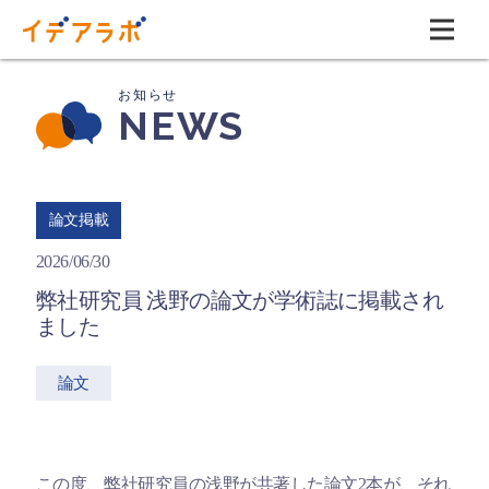
NEWS
論文掲載
2026/06/30
弊社研究員 浅野の論文が学術誌に掲載され
ました
論文
この度、弊社研究員の浅野が共著した論文2本が、それ